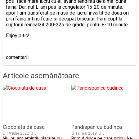
poti face mare lucru cu el, avand tendinta de a mai pune
faina. Dar, nu! L-am pus la congelator 15-20 de minute,
apoi l-am transferat pe masa de lucru, invartit de doua ori
prin faina, intins foaie si decupat biscuitii. I-am copt la
cuptorul reincalzit 200-22o de grade, pentru 8-10 minute.
Enjoy pitic!
comentarii
Articole asemănătoare
Ciocolata de casa
Pandispan cu budinca
19 iulie 2022
0
19 mai 2019
0
Nu, nu am amintiri placute cu
Primul dulce pe care piticul l-a