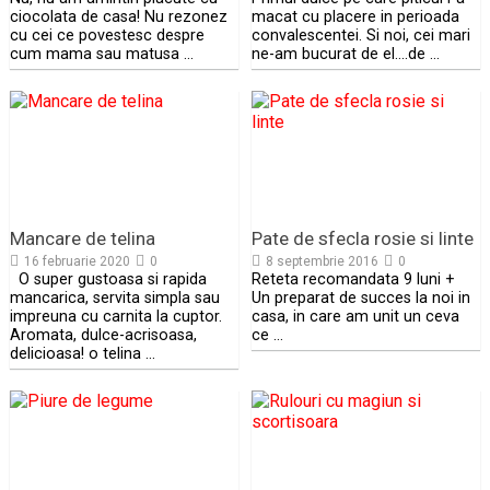
ciocolata de casa! Nu rezonez
macat cu placere in perioada
cu cei ce povestesc despre
convalescentei. Si noi, cei mari
cum mama sau matusa …
ne-am bucurat de el….de …
Mancare de telina
Pate de sfecla rosie si linte
16 februarie 2020
0
8 septembrie 2016
0
O super gustoasa si rapida
Reteta recomandata 9 luni +
mancarica, servita simpla sau
Un preparat de succes la noi in
impreuna cu carnita la cuptor.
casa, in care am unit un ceva
Aromata, dulce-acrisoasa,
ce …
delicioasa! o telina …