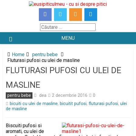
Skip
to
content
Căutare
MENU
Home
pentru bebe
Fluturasi pufosi cu ulei de masline
FLUTURASI PUFOSI CU ULEI DE
MASLINE
dea
pentru bebe
2 decembrie 2016
0
bicuiti cu ulei de masline
,
bicuitit pufosi
,
fluturasi pufosi
,
ulei
de masline
Biscuiti pufosi si
aromati, cu ulei de