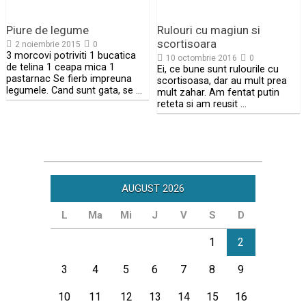
Piure de legume
Rulouri cu magiun si
scortisoara
2 noiembrie 2015
0
3 morcovi potriviti 1 bucatica
10 octombrie 2016
0
de telina 1 ceapa mica 1
Ei, ce bune sunt rulourile cu
pastarnac Se fierb impreuna
scortisoasa, dar au mult prea
legumele. Cand sunt gata, se …
mult zahar. Am fentat putin
reteta si am reusit …
AUGUST 2026
L
Ma
Mi
J
V
S
D
1
2
3
4
5
6
7
8
9
10
11
12
13
14
15
16