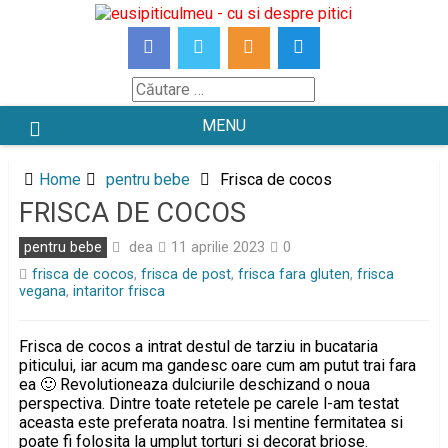
Skip
to
content
Căutare
MENU
Home
pentru bebe
Frisca de cocos
FRISCA DE COCOS
dea
pentru bebe
11 aprilie 2023
0
frisca de cocos
,
frisca de post
,
frisca fara gluten
,
frisca
vegana
,
intaritor frisca
Frisca de cocos a intrat destul de tarziu in bucataria
piticului, iar acum ma gandesc oare cum am putut trai fara
ea 🙂 Revolutioneaza dulciurile deschizand o noua
perspectiva. Dintre toate retetele pe carele l-am testat
aceasta este preferata noatra. Isi mentine fermitatea si
poate fi folosita la umplut torturi si decorat briose.