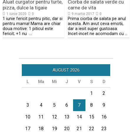
Aluat curgator pentru turte,
Ciorba de salata verde cu
pizza, dulce la tigaie
carne de vita
1 iunie 2020
0
9 martie 2017
0
1 iunie fericit pentru pitic, dar si
Prima ciorba de salata pe anul
pentru mama! Mama are chiar
acesta. Am avut ceva emotii,
doua motive: 1 piticul este
dar a iesit super gustoasa.
fericit; +1 nu …
Incet-incet ne acomodam cu …
AUGUST 2026
L
Ma
Mi
J
V
S
D
1
2
3
4
5
6
7
8
9
10
11
12
13
14
15
16
17
18
19
20
21
22
23