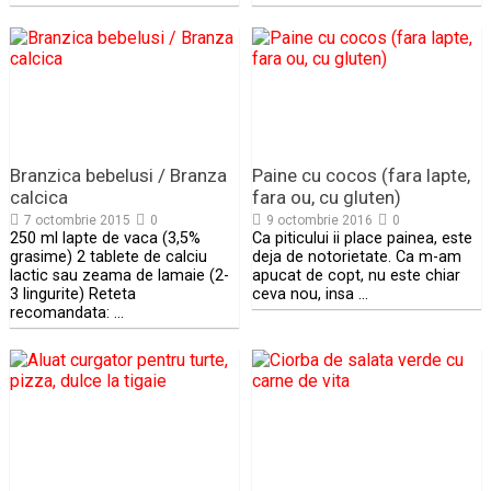
Branzica bebelusi / Branza
Paine cu cocos (fara lapte,
calcica
fara ou, cu gluten)
7 octombrie 2015
0
9 octombrie 2016
0
250 ml lapte de vaca (3,5%
Ca piticului ii place painea, este
grasime) 2 tablete de calciu
deja de notorietate. Ca m-am
lactic sau zeama de lamaie (2-
apucat de copt, nu este chiar
3 lingurite) Reteta
ceva nou, insa …
recomandata: …