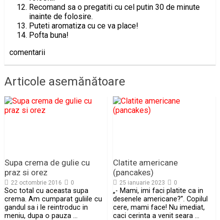
Recomand sa o pregatiti cu cel putin 30 de minute
inainte de folosire.
Puteti aromatiza cu ce va place!
Pofta buna!
comentarii
Articole asemănătoare
Supa crema de gulie cu
Clatite americane
praz si orez
(pancakes)
22 octombrie 2016
0
25 ianuarie 2023
0
Soc total cu aceasta supa
„- Mami, imi faci platite ca in
crema. Am cumparat guliile cu
desenele americane?”. Copilul
gandul sa i le reintroduc in
cere, mami face! Nu imediat,
meniu, dupa o pauza …
caci cerinta a venit seara …