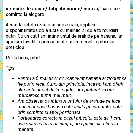
seminte de susan/ fulgi de cocos/ mac
si/ sau orice
seminte la alegere
Aceasta reteta este mai senzoriala, implica
disponibilitatea de a lucra cu mainile si de a te murdari
putin. Cu un cutit am intins untul de arahide pe banana, iar
apoi am tavalit-o prin seminte si am servit-o piticului
pofticios.
Pofta buna, pitic!
Tips:
Pentru a fi mai usor de manevrat banana ar trebuit sa
fie putin rece. Cum, din principiu, inca nu i-am oferit
alimente direct de la frigider, am preferat sa ma
murdaresc putin mai mult.
Am observat ca intinsul untului de arahide se face
mai usor daca banana este taiata pe jumatate, data
prin seminte si apoi portionata.
Portionarea corecta in cazul piticului este de 1 cm,
asa manaca banana singur, nu-i place sa o tina in
manuta.