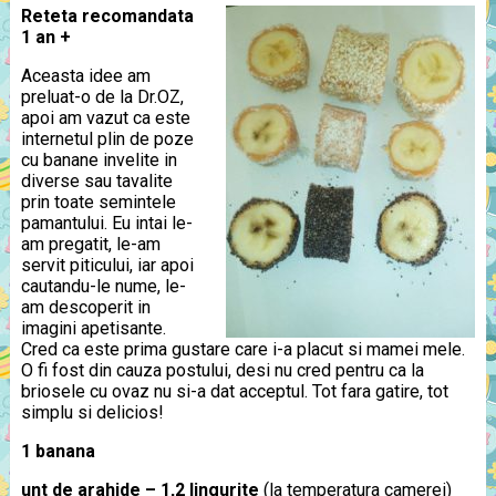
Reteta recomandata
1 an +
Aceasta idee am
preluat-o de la Dr.OZ,
apoi am vazut ca este
internetul plin de poze
cu banane invelite in
diverse sau tavalite
prin toate semintele
pamantului. Eu intai le-
am pregatit, le-am
servit piticului, iar apoi
cautandu-le nume, le-
am descoperit in
imagini apetisante.
Cred ca este prima gustare care i-a placut si mamei mele.
O fi fost din cauza postului, desi nu cred pentru ca la
briosele cu ovaz nu si-a dat acceptul. Tot fara gatire, tot
simplu si delicios!
1 banana
unt de arahide – 1,2 lingurite
(la temperatura camerei)