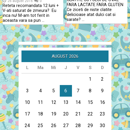
26 august 2016
0
FARA LACTATE FARA GLUTEN
Reteta recomandata 12 luni +
Ce ziceti de niste clatite
V-ati saturat de zmeura? Eu
delicioase atat dulci cat si
inca nu! M-am tot ferit in
sarate? …
aceasta vara sa pun …
AUGUST 2026
L
Ma
Mi
J
V
S
D
1
2
3
4
5
6
7
8
9
10
11
12
13
14
15
16
17
18
19
20
21
22
23
24
25
26
27
28
29
30