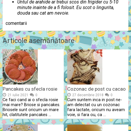
Untul de arahide ar trebui scos din frigider cu 5-10
minute inainte de a fi folosit. Eu scot o lingurita,
douda sau cat am nevoie.
comentarii
Articole asemănătoare
Pancakes cu sfecla rosie
Cozonac de post cu cacao
21 iulie 2021
0
27 decembrie 2018
0
Ce faci cand ai o sfecla rosie
Cum suntem inca in post ne-
mai mare? Briose si pancakes.
am delectat cu un cozonac
Briosele sunt oricum un mare
fara lactate, oricum nu aveam
hit, clatitutele pancakes …
voie, si fara ou, ca …