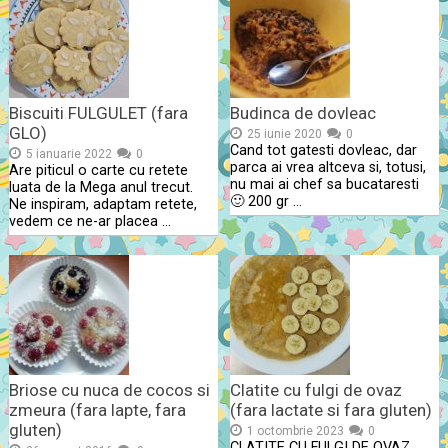
Biscuiti FULGULET (fara
Budinca de dovleac
GLO)
25 iunie 2020
0
Cand tot gatesti dovleac, dar
5 ianuarie 2022
0
parca ai vrea altceva si, totusi,
Are piticul o carte cu retete
nu mai ai chef sa bucataresti
luata de la Mega anul trecut.
🙂 200 gr …
Ne inspiram, adaptam retete,
vedem ce ne-ar placea …
Briose cu nuca de cocos si
Clatite cu fulgi de ovaz
zmeura (fara lapte, fara
(fara lactate si fara gluten)
gluten)
1 octombrie 2023
0
CLATITE CU FULGI DE OVAZ