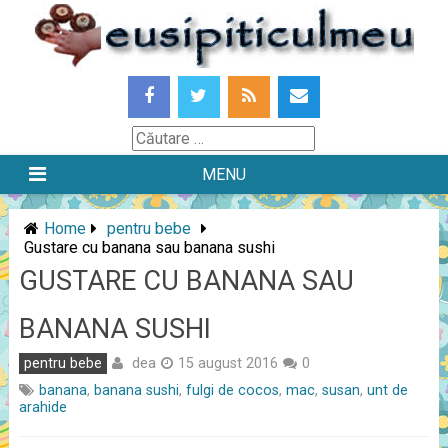
Skip
to
content
Căutare
MENU
Home
pentru bebe
Gustare cu banana sau banana sushi
GUSTARE CU BANANA SAU
BANANA SUSHI
dea
pentru bebe
15 august 2016
0
banana
,
banana sushi
,
fulgi de cocos
,
mac
,
susan
,
unt de
arahide