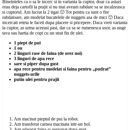
Bineinteles ca o sa le incerc si in varianta la cuptor, doar ca astazi
erau deja cartofii la prajit si nu mai aveam rabdare sa se incalzeasca
si cuptorul. Am lucrat la 2 tigai 🙂 Tot pentru ca sunt o fire
rabdatoare, am modelat bucatelele de nuggets asa de mici 🙂 Daca
incercati reteta le faceti dupa placere si pricepere. Daca vreti varianta
la cuptor, as urma aceeasi pasi, dar ca sa se rumenesca usor, as unge
tava sau hartia de copt cu un strat fin de ulei.
1 piept de pui
1 ou
2 linguri rase de faina (de orez noi)
3 linguri de apa rece
sare si piper dupa gust
apa rece pentru modelat si faina pentru „pudrat”
nuggets-urile
putin ulei pentru prajit
Am macinat pieptul de pui la robot.
Am transferat carnea macinata intr-un bol.
Am adaugat faina si asezonat dupa gust.