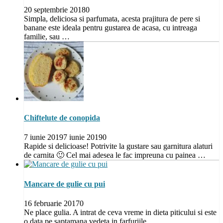
20 septembrie 2018
0
Simpla, deliciosa si parfumata, acesta prajitura de pere si
banane este ideala pentru gustarea de acasa, cu intreaga
familie, sau …
Chiftelute de conopida
7 iunie 2019
7 iunie 2019
0
Rapide si delicioase! Potrivite la gustare sau garnitura alaturi
de carnita 🙂 Cel mai adesea le fac impreuna cu painea …
Mancare de gulie cu pui
16 februarie 2017
0
Ne place gulia. A intrat de ceva vreme in dieta piticului si este
o data pe saptamana vedeta in farfuriile …