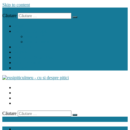
Skip to content
Menu
Căutare
acasă
carnețelul cu rețete
pentru pitic
pentru mama
crock pot
airfryer
mașina de făcut pâine
gând de mamă
contact
Căutare
Menu
acasă