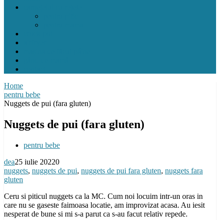
carnețelul cu rețete
pentru pitic
pentru mama
crock pot
airfryer
mașina de făcut pâine
gând de mamă
contact
Home
pentru bebe
Nuggets de pui (fara gluten)
Nuggets de pui (fara gluten)
pentru bebe
dea
25 iulie 2022
0
nuggets
,
nuggets de pui
,
nuggets de pui fara gluten
,
nuggets fara
gluten
Ceru si piticul nuggets ca la MC. Cum noi locuim intr-un oras in
care nu se gaseste faimoasa locatie, am improvizat acasa. Au iesit
nesperat de bune si mi s-a parut ca s-au facut relativ repede.