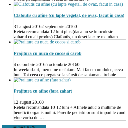
Clafoutis cu afine (cu lapte vegetal, de ovaz, facut in casa)
31 august 2016
2 septembrie 2016
0
Reteta recomandata 12 luni plus (daca nu se inlocuieste
zaharul cu alt produs) Clafoutis, un deset la care ma uitam …
Prajitura cu nuca de cocos si carob
4 octombrie 2016
5 octombrie 2016
0
In weeknd-uri, mereu ne rasfatam. Mai facem un dulce, ceva
bun. Tot ceea ce pregatesc la sfarsit de saptamana trebuie …
Prajitura cu afine (fara zahar)
12 august 2016
0
Reteta recomandata 10-12 luni + Afinele aduc o multime de
beneficii organismuilui. Parerile pediatrilor sunt impartite cand
vine vorba de …
august 2026