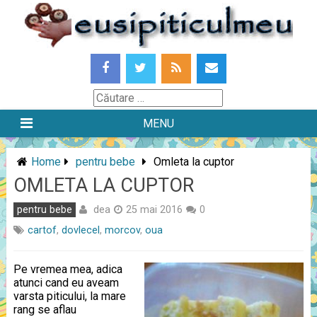
Skip
to
content
Căutare
MENU
Home
pentru bebe
Omleta la cuptor
OMLETA LA CUPTOR
dea
pentru bebe
25 mai 2016
0
cartof
,
dovlecel
,
morcov
,
oua
Pe vremea mea, adica
atunci cand eu aveam
varsta piticului, la mare
rang se aflau