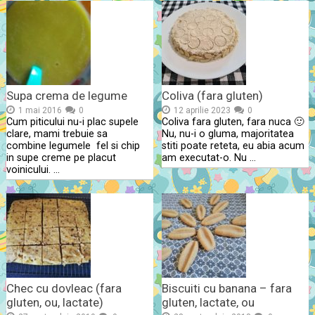
Supa crema de legume
Coliva (fara gluten)
1 mai 2016
0
12 aprilie 2023
0
Cum piticului nu-i plac supele
Coliva fara gluten, fara nuca 🙂
clare, mami trebuie sa
Nu, nu-i o gluma, majoritatea
combine legumele fel si chip
stiti poate reteta, eu abia acum
in supe creme pe placut
am executat-o. Nu …
voinicului. …
Chec cu dovleac (fara
Biscuiti cu banana – fara
gluten, ou, lactate)
gluten, lactate, ou