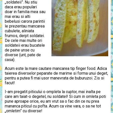
„soldateii”. Nu stiu
daca erau populari
doar in familia mea sau
mai erau si alti
bebelusi carora parintii
le prezentau mancarea
cubulete, aliniata
frumos, derpt soldatei.
De cele mai multe ori
soldateii erau bucatele
de paine unse cu
diverse (unt, pate de
casa).
Acum este la mare cautare mancarea tip finger food. Adica
taierea diverselor peparate de marime si forma unui deget,
pentru a putea fi mai usor manevrata de buburuzoi. Zis si
facut!
I-am pregatit piticului o ompleta la cuptor, mai inalta pe
care am taiat-o degetel, nu soldatel! Si cum in omleta poti
pune aproape orice, eu am vrut sa o fac din ce nu prea
mananca piticul cu pofta. Acum ca vine vara, o sa ne tot
„omletim” cu diverse!