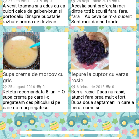
27 septembrie 2019
0
28 septembrie 2018
0
A venit toamna si a adus cu ea
Acestia sunt preferatii mei
culori calde de galben-brun si
dintre toti biscuitii fara, fara,
portocaliu. Dinspre bucatarie
fara…. Au ceva ce m-a cucerit.
razbate aroma de dovleac …
Sunt moi, dar nu foarte …
Supa crema de morcov cu
Iepure la cuptor cu varza
gris
rosie
25 august 2016
0
6 februarie 2018
0
Reteta recomandata 8 luni + O
Bun si rapid! Daca nu rapid,
supa crema pe care i-o
atunci fara prea mult efort.
pregateam des piticului si pe
Dupa doua saptamani in care a
care i-o mai pregatesc …
cerut carne si …