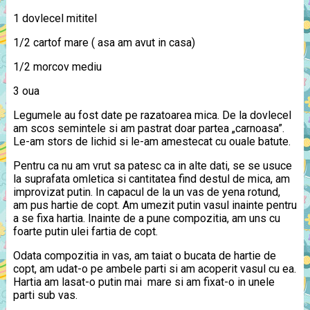
1 dovlecel mititel
1/2 cartof mare ( asa am avut in casa)
1/2 morcov mediu
3 oua
Legumele au fost date pe razatoarea mica. De la dovlecel
am scos semintele si am pastrat doar partea „carnoasa”.
Le-am stors de lichid si le-am amestecat cu ouale batute.
Pentru ca nu am vrut sa patesc ca in alte dati, se se usuce
la suprafata omletica si cantitatea find destul de mica, am
improvizat putin. In capacul de la un vas de yena rotund,
am pus hartie de copt. Am umezit putin vasul inainte pentru
a se fixa hartia. Inainte de a pune compozitia, am uns cu
foarte putin ulei fartia de copt.
Odata compozitia in vas, am taiat o bucata de hartie de
copt, am udat-o pe ambele parti si am acoperit vasul cu ea.
Hartia am lasat-o putin mai mare si am fixat-o in unele
parti sub vas.