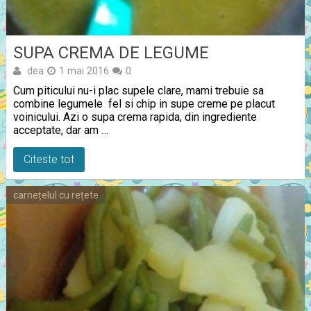
SUPA CREMA DE LEGUME
dea
1 mai 2016
0
Cum piticului nu-i plac supele clare, mami trebuie sa
combine legumele fel si chip in supe creme pe placut
voinicului. Azi o supa crema rapida, din ingrediente
acceptate, dar am …
Citeste tot
carnețelul cu rețete