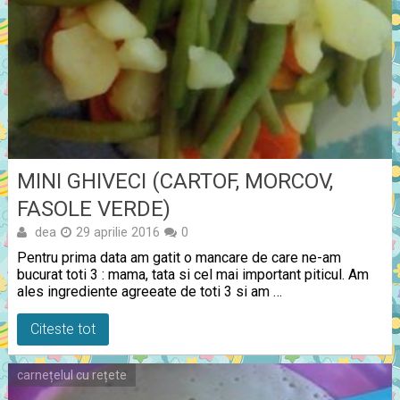
MINI GHIVECI (CARTOF, MORCOV,
FASOLE VERDE)
dea
29 aprilie 2016
0
Pentru prima data am gatit o mancare de care ne-am
bucurat toti 3 : mama, tata si cel mai important piticul. Am
ales ingrediente agreeate de toti 3 si am …
Citeste tot
carnețelul cu rețete