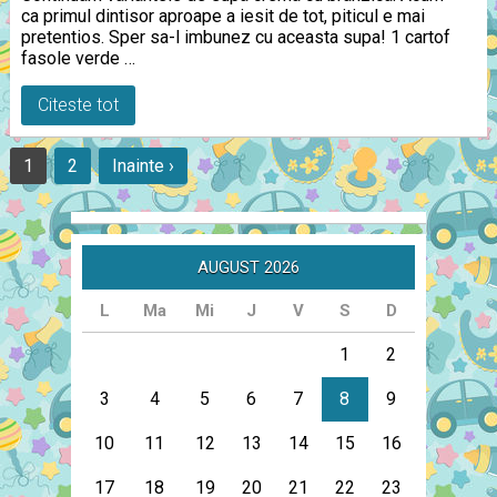
ca primul dintisor aproape a iesit de tot, piticul e mai
pretentios. Sper sa-l imbunez cu aceasta supa! 1 cartof
fasole verde …
Citeste tot
1
2
Inainte ›
AUGUST 2026
L
Ma
Mi
J
V
S
D
1
2
3
4
5
6
7
8
9
10
11
12
13
14
15
16
17
18
19
20
21
22
23