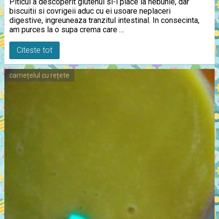
Piticul a descoperit glutenul si-i place la nebunie, dar
biscuitii si covrigeii aduc cu ei usoare neplaceri
digestive, ingreuneaza tranzitul intestinal. In consecinta,
am purces la o supa crema care …
Citeste tot
carnețelul cu rețete