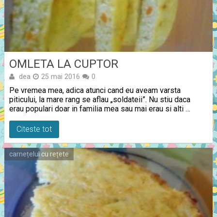
OMLETA LA CUPTOR
dea
25 mai 2016
0
Pe vremea mea, adica atunci cand eu aveam varsta
piticului, la mare rang se aflau „soldateii”. Nu stiu daca
erau populari doar in familia mea sau mai erau si alti …
Citeste tot
carnețelul cu rețete