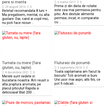
pere si menta
6 martie 2017
0
Prima zi din dieta de rotatie
29 august 2016
0
este cea mai permisiva pentru
Retetat recomandata 8 luni +
pitic. Are destule alimente
Ma pregatisem, mental, cu alta
permise, incat, in comparatie
gustare. Dar, cand ai copil mic,
cu …
nu poti face niciun …
Turnata cu mere (fara
Fluturasi de porumb
gluten, ou, lapte)
3 septembrie 2018
0
Toata saptamana am facut la
8 decembrie 2021
0
biscuiti/ Toti aromati si buni.
Merele sunt vedete in
Unii usor mai aspri, altii fini, ce
bucataria noastra. Am reusit o
pot fi ridicati …
alta prajitura aromata, pe
placul piticului! Rapida si
delicioasa! Blat 200 …