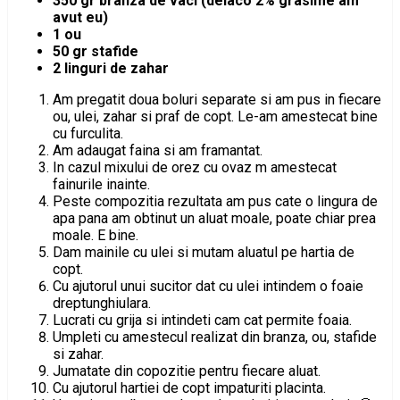
350 gr branza de vaci (delaco 2% grasime am
avut eu)
1 ou
50 gr stafide
2 linguri de zahar
Am pregatit doua boluri separate si am pus in fiecare
ou, ulei, zahar si praf de copt. Le-am amestecat bine
cu furculita.
Am adaugat faina si am framantat.
In cazul mixului de orez cu ovaz m amestecat
fainurile inainte.
Peste compozitia rezultata am pus cate o lingura de
apa pana am obtinut un aluat moale, poate chiar prea
moale. E bine.
Dam mainile cu ulei si mutam aluatul pe hartia de
copt.
Cu ajutorul unui sucitor dat cu ulei intindem o foaie
dreptunghiulara.
Lucrati cu grija si intindeti cam cat permite foaia.
Umpleti cu amestecul realizat din branza, ou, stafide
si zahar.
Jumatate din copozitie pentru fiecare aluat.
Cu ajutorul hartiei de copt impaturiti placinta.