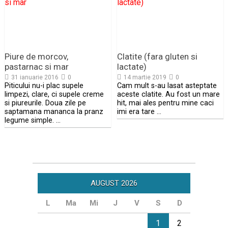
Piure de morcov,
Clatite (fara gluten si
pastarnac si mar
lactate)
31 ianuarie 2016
0
14 martie 2019
0
Piticului nu-i plac supele
Cam mult s-au lasat asteptate
limpezi, clare, ci supele creme
aceste clatite. Au fost un mare
si piureurile. Doua zile pe
hit, mai ales pentru mine caci
saptamana mananca la pranz
imi era tare …
legume simple. …
AUGUST 2026
L
Ma
Mi
J
V
S
D
1
2