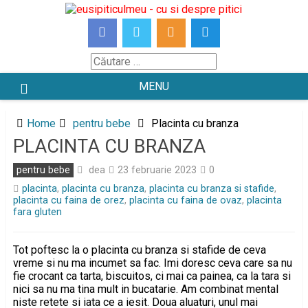
Skip
to
content
Căutare
MENU
Home
pentru bebe
Placinta cu branza
PLACINTA CU BRANZA
dea
pentru bebe
23 februarie 2023
0
placinta
,
placinta cu branza
,
placinta cu branza si stafide
,
placinta cu faina de orez
,
placinta cu faina de ovaz
,
placinta
fara gluten
Tot poftesc la o placinta cu branza si stafide de ceva
vreme si nu ma incumet sa fac. Imi doresc ceva care sa nu
fie crocant ca tarta, biscuitos, ci mai ca painea, ca la tara si
nici sa nu ma tina mult in bucatarie. Am combinat mental
niste retete si iata ce a iesit. Doua aluaturi, unul mai