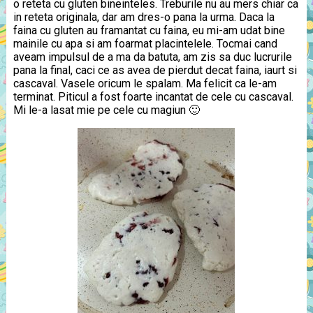
o reteta cu gluten bineinteles. Treburile nu au mers chiar ca
in reteta originala, dar am dres-o pana la urma. Daca la
faina cu gluten au framantat cu faina, eu mi-am udat bine
mainile cu apa si am foarmat placintelele. Tocmai cand
aveam impulsul de a ma da batuta, am zis sa duc lucrurile
pana la final, caci ce as avea de pierdut decat faina, iaurt si
cascaval. Vasele oricum le spalam. Ma felicit ca le-am
terminat. Piticul a fost foarte incantat de cele cu cascaval.
Mi le-a lasat mie pe cele cu magiun 🙂