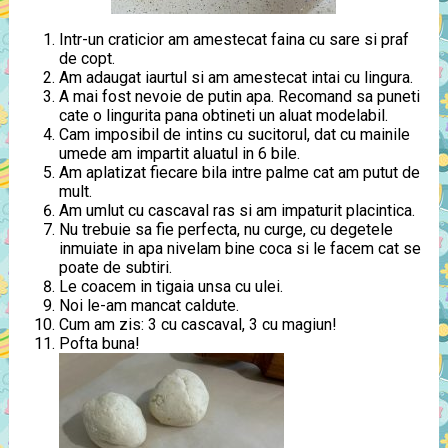
Intr-un craticior am amestecat faina cu sare si praf
de copt.
Am adaugat iaurtul si am amestecat intai cu lingura.
A mai fost nevoie de putin apa. Recomand sa puneti
cate o lingurita pana obtineti un aluat modelabil.
Cam imposibil de intins cu sucitorul, dat cu mainile
umede am impartit aluatul in 6 bile.
Am aplatizat fiecare bila intre palme cat am putut de
mult.
Am umlut cu cascaval ras si am impaturit placintica.
Nu trebuie sa fie perfecta, nu curge, cu degetele
inmuiate in apa nivelam bine coca si le facem cat se
poate de subtiri.
Le coacem in tigaia unsa cu ulei.
Noi le-am mancat caldute.
Cum am zis: 3 cu cascaval, 3 cu magiun!
Pofta buna!