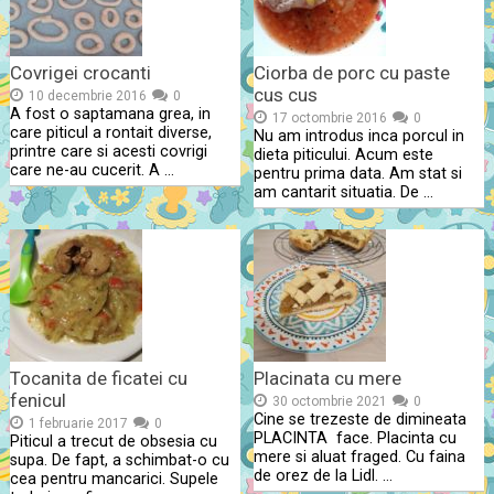
Covrigei crocanti
Ciorba de porc cu paste
cus cus
10 decembrie 2016
0
A fost o saptamana grea, in
17 octombrie 2016
0
care piticul a rontait diverse,
Nu am introdus inca porcul in
printre care si acesti covrigi
dieta piticului. Acum este
care ne-au cucerit. A …
pentru prima data. Am stat si
am cantarit situatia. De …
Tocanita de ficatei cu
Placinata cu mere
fenicul
30 octombrie 2021
0
Cine se trezeste de dimineata
1 februarie 2017
0
PLACINTA face. Placinta cu
Piticul a trecut de obsesia cu
mere si aluat fraged. Cu faina
supa. De fapt, a schimbat-o cu
de orez de la Lidl. …
cea pentru mancarici. Supele