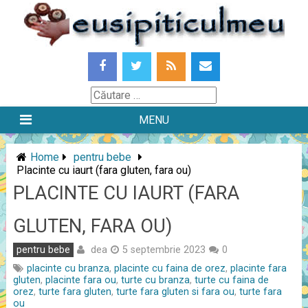
Skip
to
content
Căutare
MENU
Home
pentru bebe
Placinte cu iaurt (fara gluten, fara ou)
PLACINTE CU IAURT (FARA
GLUTEN, FARA OU)
dea
pentru bebe
5 septembrie 2023
0
placinte cu branza
,
placinte cu faina de orez
,
placinte fara
gluten
,
placinte fara ou
,
turte cu branza
,
turte cu faina de
orez
,
turte fara gluten
,
turte fara gluten si fara ou
,
turte fara
ou