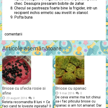
chec. Deasupra presaram bobite de zahar.
Checul se pastreaza foarte bine la frigider, intr-un
recipient inchis ermetic sau invelit in staniol.
Pofta buna
comentarii
Articole asemănătoare
Briose cu sfecla rosie si
Briose cu spanac
afine
9 mai 2016
0
De ceva vreme ma tot chinui
23 august 2016
0
sa-i fac piticului briose cu
Reteta recomandta 8 luni + Ce
spanac si am tot amanat. Dar
faci cand te loveste inpiratia? II