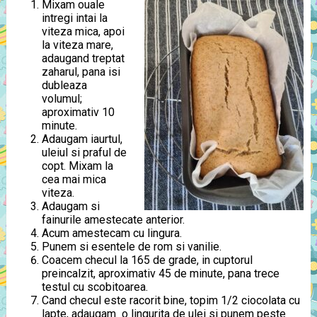
Mixam ouale
intregi intai la
viteza mica, apoi
la viteza mare,
adaugand treptat
zaharul, pana isi
dubleaza
volumul;
aproximativ 10
minute.
Adaugam iaurtul,
uleiul si praful de
copt. Mixam la
cea mai mica
viteza.
Adaugam si
fainurile amestecate anterior.
Acum amestecam cu lingura.
Punem si esentele de rom si vanilie.
Coacem checul la 165 de grade, in cuptorul
preincalzit, aproximativ 45 de minute, pana trece
testul cu scobitoarea.
Cand checul este racorit bine, topim 1/2 ciocolata cu
lapte, adaugam o lingurita de ulei si punem peste