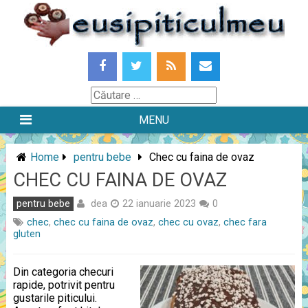
Skip
to
content
Căutare
MENU
Home
pentru bebe
Chec cu faina de ovaz
CHEC CU FAINA DE OVAZ
dea
pentru bebe
22 ianuarie 2023
0
chec
,
chec cu faina de ovaz
,
chec cu ovaz
,
chec fara
gluten
Din categoria checuri
rapide, potrivit pentru
gustarile piticului.