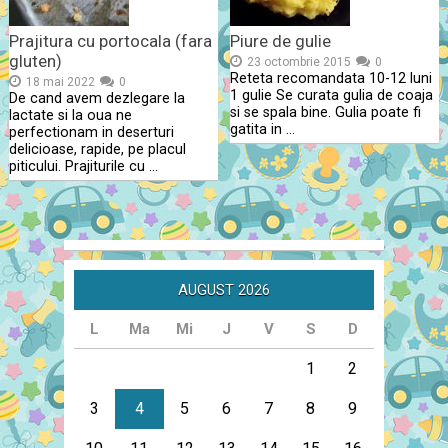
Prajitura cu portocala (fara
Piure de gulie
gluten)
23 octombrie 2015
0
Reteta recomandata 10-12 luni
18 mai 2022
0
1 gulie Se curata gulia de coaja
De cand avem dezlegare la
si se spala bine. Gulia poate fi
lactate si la oua ne
gatita in …
perfectionam in deserturi
delicioase, rapide, pe placul
piticului. Prajiturile cu …
AUGUST 2026
L
Ma
Mi
J
V
S
D
1
2
3
4
5
6
7
8
9