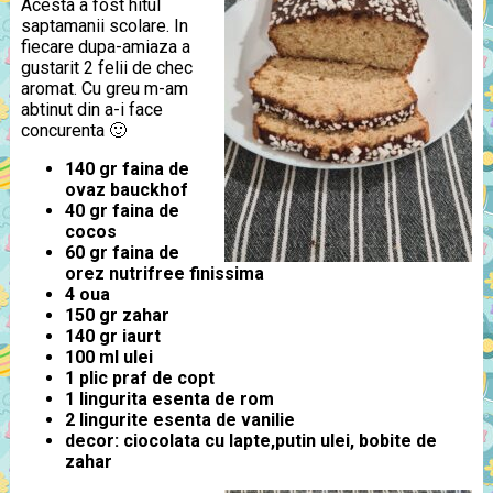
Acesta a fost hitul
saptamanii scolare. In
fiecare dupa-amiaza a
gustarit 2 felii de chec
aromat. Cu greu m-am
abtinut din a-i face
concurenta 🙂
140 gr faina de
ovaz bauckhof
40 gr faina de
cocos
60 gr faina de
orez nutrifree finissima
4 oua
150 gr zahar
140 gr iaurt
100 ml ulei
1 plic praf de copt
1 lingurita esenta de rom
2 lingurite esenta de vanilie
decor: ciocolata cu lapte,putin ulei, bobite de
zahar