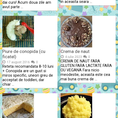
in aceasta seara …
dai curs! Acum doua zile am
avut parte …
Piure de conopida (cu
Crema de naut
ficatel)
4 iulie 2023
0
CREMA DE NAUT FARA
17 august 2016
0
GLUTEN FARA LACTATE FARA
Reteta recomandata 8-10 luni
OU VEGANA Fara nicio
+ Conopida are un gust si
meodestie, aceasta este cea
miros specific, uneori greu de
mai buna crema de …
acceptat de toddleri, dar
chiar …