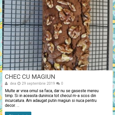
CHEC CU MAGIUN
dea
29 septembrie 2019
0
Multe ar vrea omul sa faca, dar nu se gaseste mereu
timp. Si in aceasta duninica tot checul m-a scos din
incurcatura. Am adaugat putin magiun si nuca pentru
decor. …