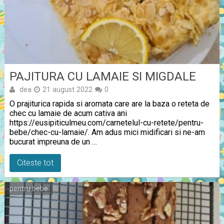
PAJITURA CU LAMAIE SI MIGDALE
dea
21 august 2022
0
O prajiturica rapida si aromata care are la baza o reteta de
chec cu lamaie de acum cativa ani
https://eusipiticulmeu.com/carnetelul-cu-retete/pentru-
bebe/chec-cu-lamaie/. Am adus mici midificari si ne-am
bucurat impreuna de un …
Citeste tot
pentru bebe