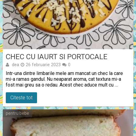
CHEC CU IAURT SI PORTOCALE
dea
26 februarie 2023
0
Intr-una dintre limbarile mele am mancat un chec la care
mi-a ramas gandul. Nu neaparat aroma, cat textura mi-a
fost mai greu sa o redau. Acest chec aduce mult cu …
Citeste tot
pentru bebe