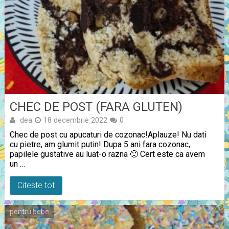
CHEC DE POST (FARA GLUTEN)
dea
18 decembrie 2022
0
Chec de post cu apucaturi de cozonac!Aplauze! Nu dati
cu pietre, am glumit putin! Dupa 5 ani fara cozonac,
papilele gustative au luat-o razna 🙂 Cert este ca avem
un …
Citeste tot
pentru bebe