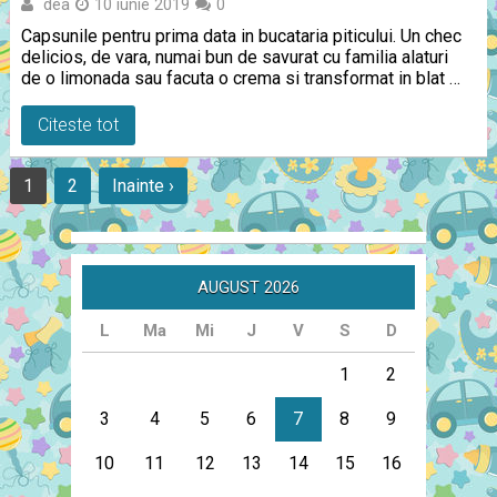
dea
10 iunie 2019
0
Capsunile pentru prima data in bucataria piticului. Un chec
delicios, de vara, numai bun de savurat cu familia alaturi
de o limonada sau facuta o crema si transformat in blat …
Citeste tot
1
2
Inainte ›
AUGUST 2026
L
Ma
Mi
J
V
S
D
1
2
3
4
5
6
7
8
9
10
11
12
13
14
15
16