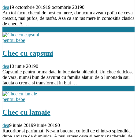
dea
19 octombrie 2019
19 octombrie 2019
0
Am tot facut checul de post cu mere, dar acum aveam pofta de ceva
crescut, mai pufos, de rasfat. Asa ca am ras mere in comozitia clasica
de chec. A …
Citeste tot
pentru bebe
Chec cu capsuni
dea
10 iunie 2019
0
Capsunile pentru prima data in bucataria piticului. Un chec delicios,
de vara, numai bun de savurat cu familia alaturi de o limonada sau
facuta o crema si transformat in blat …
Citeste tot
pentru bebe
Chec cu lamaie
dea
9 iunie 2019
9 iunie 2019
0
Racoritor si parfumat! Ne-am bucurat cu totii de el intr-o splendida
dupa-amiaza de duminica. A mai ramas ceva si pentru pachetelul de