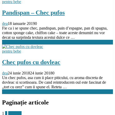
pentru bebe
Pandispan – Chec pufos
dea
18 ianuarie 2019
0
Fie ca i se spune chec, pandispan, pain d’espagne, pan di spagna,
cotton sponge cake, chiffon cake – toate aceste denumiri nu vor
decat sa surprinda textura acestui dulce ce …
Citeste tot
pentru bebe
Chec pufos cu dovleac
dea
24 iunie 2018
24 iunie 2018
0
Un chec pufos, asa cum ii place piticului, cu aroma discreta de
dovleac si scortisoara. De cand reintroducem oul este fascinat de
„tort cu orez” cum ii spune el. Reteta …
Citeste tot
Paginație articole
1
2
Inainte ›