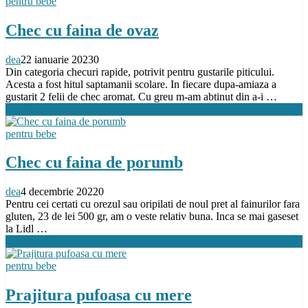
pentru bebe
Chec cu faina de ovaz
dea
22 ianuarie 2023
0
Din categoria checuri rapide, potrivit pentru gustarile piticului.
Acesta a fost hitul saptamanii scolare. In fiecare dupa-amiaza a
gustarit 2 felii de chec aromat. Cu greu m-am abtinut din a-i …
Citeste tot
pentru bebe
Chec cu faina de porumb
dea
4 decembrie 2022
0
Pentru cei certati cu orezul sau oripilati de noul pret al fainurilor fara
gluten, 23 de lei 500 gr, am o veste relativ buna. Inca se mai gaseset
la Lidl …
Citeste tot
pentru bebe
Prajitura pufoasa cu mere