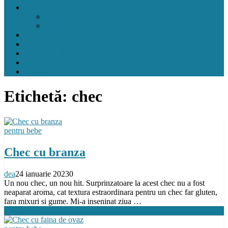
carnețelul cu rețete
pentru pitic
pentru mama
crock pot
airfryer
mașina de făcut pâine
gând de mamă
contact
Etichetă:
chec
pentru bebe
Chec cu branza
dea
24 ianuarie 2023
0
Un nou chec, un nou hit. Surprinzatoare la acest chec nu a fost
neaparat aroma, cat textura estraordinara pentru un chec far gluten,
fara mixuri si gume. Mi-a inseninat ziua …
Citeste tot