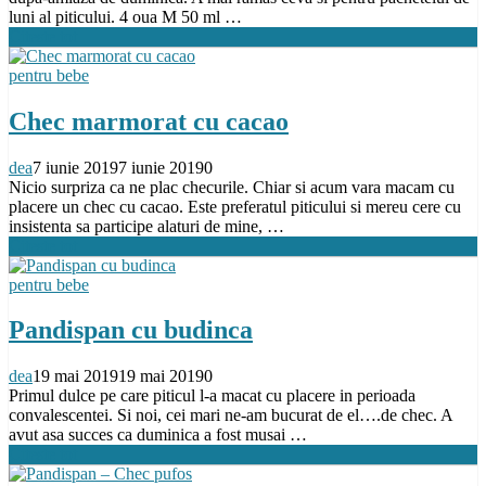
luni al piticului. 4 oua M 50 ml …
Citeste tot
pentru bebe
Chec marmorat cu cacao
dea
7 iunie 2019
7 iunie 2019
0
Nicio surpriza ca ne plac checurile. Chiar si acum vara macam cu
placere un chec cu cacao. Este preferatul piticului si mereu cere cu
insistenta sa participe alaturi de mine, …
Citeste tot
pentru bebe
Pandispan cu budinca
dea
19 mai 2019
19 mai 2019
0
Primul dulce pe care piticul l-a macat cu placere in perioada
convalescentei. Si noi, cei mari ne-am bucurat de el….de chec. A
avut asa succes ca duminica a fost musai …
Citeste tot