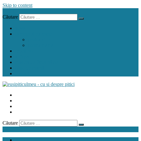
Skip to content
Menu
Căutare
acasă
carnețelul cu rețete
pentru pitic
pentru mama
crock pot
airfryer
mașina de făcut pâine
gând de mamă
contact
Căutare
Menu
acasă