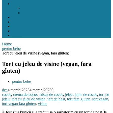
carnețelul cu rețete
pentru pitic
pentru mama
crock pot
airfryer
mașina de făcut pâine
gând de mamă
contact
Home
pentru bebe
Tort cu jeleu de visine (vegan, fara gluten)
Tort cu jeleu de visine (vegan, fara
gluten)
pentru bebe
dea
4 martie 2023
4 martie 2023
0
cocos
,
crema de cocos
,
frisca de cocos
,
jeleu
,
lapte de cocos
,
tort cu
jeleu
,
tort cu jeleu de visine
,
tort de post
,
tort fara gluten
,
tort vegan
,
tort vegan fara gluten
,
visine
A fost ziua bunicii si a trebuit sa o sarbatorim cu un tort de post, la