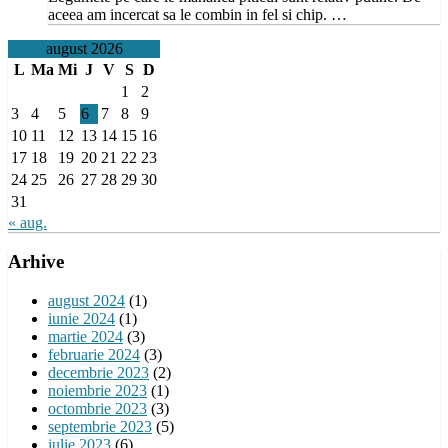
aceea am incercat sa le combin in fel si chip. …
august 2026
L
Ma
Mi
J
V
S
D
1
2
3
4
5
6
7
8
9
10
11
12
13
14
15
16
17
18
19
20
21
22
23
24
25
26
27
28
29
30
31
« aug.
Arhive
august 2024
(1)
iunie 2024
(1)
martie 2024
(3)
februarie 2024
(3)
decembrie 2023
(2)
noiembrie 2023
(1)
octombrie 2023
(3)
septembrie 2023
(5)
iulie 2023
(6)