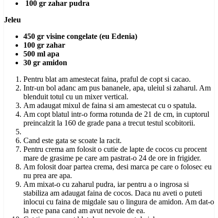
100 gr zahar pudra
Jeleu
450 gr visine congelate (eu Edenia)
100 gr zahar
500 ml apa
30 gr amidon
Pentru blat am amestecat faina, praful de copt si cacao.
Intr-un bol adanc am pus bananele, apa, uleiul si zaharul. Am
blenduit totul cu un mixer vertical.
Am adaugat mixul de faina si am amestecat cu o spatula.
Am copt blatul intr-o forma rotunda de 21 de cm, in cuptorul
preincalzit la 160 de grade pana a trecut testul scobitorii.
Cand este gata se scoate la racit.
Pentru crema am folosit o cutie de lapte de cocos cu procent
mare de grasime pe care am pastrat-o 24 de ore in frigider.
Am folosit doar partea crema, desi marca pe care o folosec eu
nu prea are apa.
Am mixat-o cu zaharul pudra, iar pentru a o ingrosa si
stabiliza am adaugat faina de cocos. Daca nu aveti o puteti
inlocui cu faina de migdale sau o lingura de amidon. Am dat-o
la rece pana cand am avut nevoie de ea.