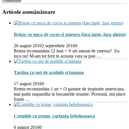
comentarii
Articole asemănătoare
Briose cu nuca de cocos si zmeura (fara lapte, fara gluten)
26 august 2016
2 septembrie 2016
0
Reteta recomandata 12 luni + V-ati saturat de zmeura? Eu
inca nu! M-am tot ferit in aceasta vara sa pun …
Tartina cu unt de arahide si banana
17 august 2016
0
Reteta recomandata 1 an + O gustare de inspiratie americana,
mai putin raspandita in bucatariile noastre. Personal, imi place
foarte …
Crumble cu prune, varianta bebeluseasca
6 august 2016
0