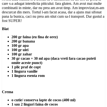
care s-a adugat interdictia piticului: fara gluten. Am avut mai multe
combinatii in minte, dar nu prea am avut timp. Am improvizat,m-am
descurcat din mers. Tortul l-am facut acasa, dar a ajuns mai sifonat
pana la bunica, caci nu prea am stiut cum sa-l transport. Dar gustul a
fost SUPER!
Blat
200 gr faina (eu fina de orez)
200 gr banana
100 gr apa
100 gr ulei
100 gr zahar
30 gr cacao + 30 ml apa (daca vreti fara cacao puteti
omite aceste punct)
1 plic praf de copt
1 lingura vanilie
1 lingura esenta rom
Crema
o cutie/ conserva lapte de cocos (400 ml)
1 sau 2 linguri faina de cocos