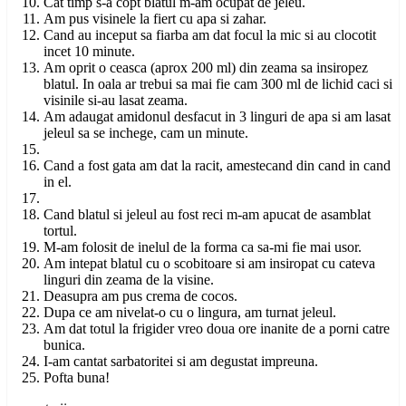
Cat timp s-a copt blatul m-am ocupat de jeleu.
Am pus visinele la fiert cu apa si zahar.
Cand au inceput sa fiarba am dat focul la mic si au clocotit
incet 10 minute.
Am oprit o ceasca (aprox 200 ml) din zeama sa insiropez
blatul. In oala ar trebui sa mai fie cam 300 ml de lichid caci si
visinile si-au lasat zeama.
Am adaugat amidonul desfacut in 3 linguri de apa si am lasat
jeleul sa se inchege, cam un minute.
Cand a fost gata am dat la racit, amestecand din cand in cand
in el.
Cand blatul si jeleul au fost reci m-am apucat de asamblat
tortul.
M-am folosit de inelul de la forma ca sa-mi fie mai usor.
Am intepat blatul cu o scobitoare si am insiropat cu cateva
linguri din zeama de la visine.
Deasupra am pus crema de cocos.
Dupa ce am nivelat-o cu o lingura, am turnat jeleul.
Am dat totul la frigider vreo doua ore inanite de a porni catre
bunica.
I-am cantat sarbatoritei si am degustat impreuna.
Pofta buna!