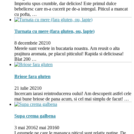
Improriu spus crumble, dar delicios! Este primul dulce
bebelicesc care m-a cucerit pe de-a intregul. Piticul a mancat
cu pofta, …
Turnata cu mere (fara gluten, ou, lapte)
8 decembrie 2021
0
Merele sunt vedete in bucataria noastra. Am reusit o alta
prajitura aromata, pe placul piticului! Rapida si delicioasa!
Blat 200 …
Briose fara gluten
21 iulie 2021
0
Incercam iarasi reintroducerea oului! Am descoperit astfel cele
mai bune briose de pana acum, si cel mai simplu de facut! …
Supa crema galbena
3 mai 2016
2 mai 2016
0
Legumele pe care le mananca piticul sunt relativ putine. De