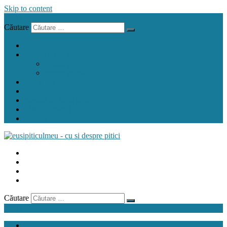
Skip to content
Menu
Căutare
acasă
carnețelul cu rețete
pentru pitic
pentru mama
crock pot
airfryer
mașina de făcut pâine
gând de mamă
contact
Căutare
Menu
acasă