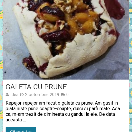
GALETA CU PRUNE
dea
2 octombrie 2019
0
Repejor-repejor am facut o galeta cu prune. Am gasit in
piata niste pune coaptre-coapte, dulci si parfumate. Asa
ca, m-am trezit de dimineata cu gandul la ele. De data
aceasta …