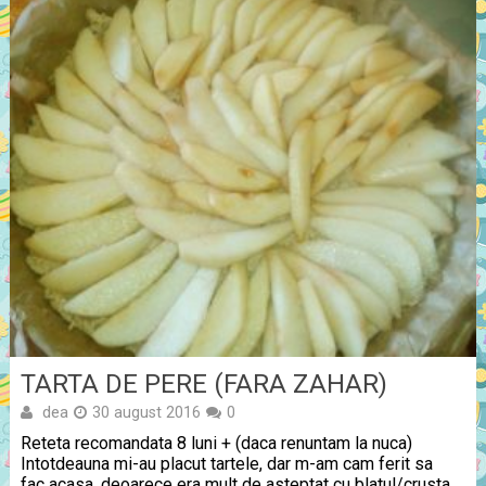
TARTA DE PERE (FARA ZAHAR)
dea
30 august 2016
0
Reteta recomandata 8 luni + (daca renuntam la nuca)
Intotdeauna mi-au placut tartele, dar m-am cam ferit sa
fac acasa, deoarece era mult de asteptat cu blatul/crusta.