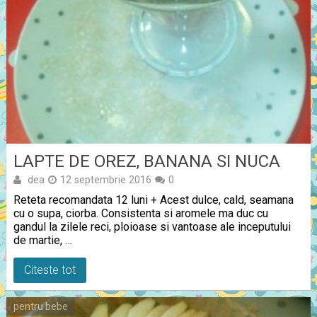
LAPTE DE OREZ, BANANA SI NUCA
dea
12 septembrie 2016
0
Reteta recomandata 12 luni + Acest dulce, cald, seamana
cu o supa, ciorba. Consistenta si aromele ma duc cu
gandul la zilele reci, ploioase si vantoase ale inceputului
de martie, …
Citeste tot
pentru bebe