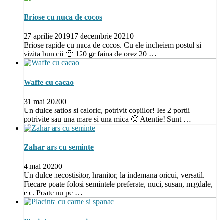
Briose cu nuca de cocos
27 aprilie 2019
17 decembrie 2021
0
Briose rapide cu nuca de cocos. Cu ele incheiem postul si
vizita bunicii 🙂 120 gr faina de orez 20 …
Waffe cu cacao
31 mai 2020
0
Un dulce satios si caloric, potrivit copiilor! Ies 2 portii
potrivite sau una mare si una mica 🙂 Atentie! Sunt …
Zahar ars cu seminte
4 mai 2020
0
Un dulce necostisitor, hranitor, la indemana oricui, versatil.
Fiecare poate folosi semintele preferate, nuci, susan, migdale,
etc. Poate nu pe …