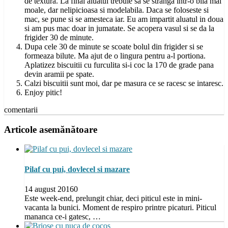
de textura. La final aluatul trebuie sa se stranga intr-o bila mai
moale, dar nelipicioasa si modelabila. Daca se foloseste si
mac, se pune si se amesteca iar. Eu am impartit aluatul in doua
si am pus mac doar in jumatate. Se acopera vasul si se da la
frigider 30 de minute.
Dupa cele 30 de minute se scoate bolul din frigider si se
formeaza bilute. Ma ajut de o lingura pentru a-l portiona.
Aplatizez biscuitii cu furculita si-i coc la 170 de grade pana
devin aramii pe spate.
Calzi biscuitii sunt moi, dar pe masura ce se racesc se intaresc.
Enjoy pitic!
comentarii
Articole asemănătoare
Pilaf cu pui, dovlecel si mazare
14 august 2016
0
Este week-end, prelungit chiar, deci piticul este in mini-
vacanta la bunici. Moment de respiro printre picaturi. Piticul
mananca ce-i gatesc, …