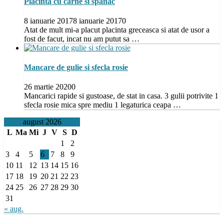
Placinta cu carne si spanac
8 ianuarie 2017
8 ianuarie 2017
0
Atat de mult mi-a placut placinta greceasca si atat de usor a
fost de facut, incat nu am putut sa …
Mancare de gulie si sfecla rosie
26 martie 2020
0
Mancarici rapide si gustoase, de stat in casa. 3 gulii potrivite 1
sfecla rosie mica spre mediu 1 legaturica ceapa …
august 2026
L
Ma
Mi
J
V
S
D
1
2
3
4
5
6
7
8
9
10
11
12
13
14
15
16
17
18
19
20
21
22
23
24
25
26
27
28
29
30
31
« aug.