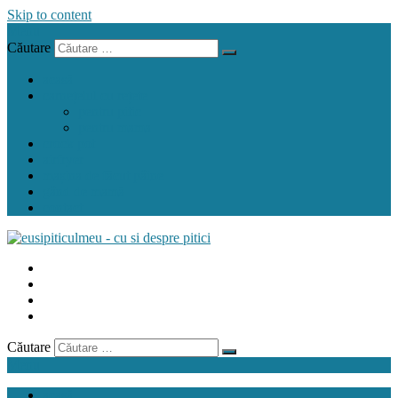
Skip to content
Menu
Căutare
acasă
carnețelul cu rețete
pentru pitic
pentru mama
crock pot
airfryer
mașina de făcut pâine
gând de mamă
contact
Căutare
Menu
acasă