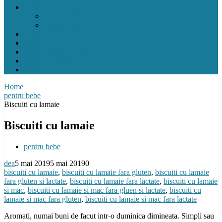
carnețelul cu rețete
pentru pitic
pentru mama
crock pot
airfryer
mașina de făcut pâine
gând de mamă
contact
Home
pentru bebe
Biscuiti cu lamaie
Biscuiti cu lamaie
pentru bebe
dea
5 mai 2019
5 mai 2019
0
biscuiti cu lamaie
,
biscuiti cu lamaie fara gluten
,
biscuiti cu lamaie
fara gluten si lactate
,
biscuiti cu lamaie fara lactate
,
biscuiti cu lamaie
si mac
,
biscuiti cu lamaie si mac fara gluen si lactate
,
biscuiti cu
lamaie si mac fara gluten
,
biscuiti cu lamaie si mac fara lactate
Aromati, numai buni de facut intr-o duminica dimineata. Simpli sau