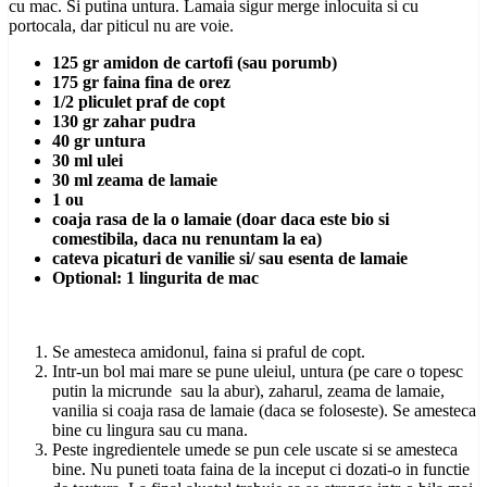
cu mac. Si putina untura. Lamaia sigur merge inlocuita si cu
portocala, dar piticul nu are voie.
125 gr amidon de cartofi (sau porumb)
175 gr faina fina de orez
1/2 pliculet praf de copt
130 gr zahar pudra
40 gr untura
30 ml ulei
30 ml zeama de lamaie
1 ou
coaja rasa de la o lamaie (doar daca este bio si
comestibila, daca nu renuntam la ea)
cateva picaturi de vanilie si/ sau esenta de lamaie
Optional: 1 lingurita de mac
Se amesteca amidonul, faina si praful de copt.
Intr-un bol mai mare se pune uleiul, untura (pe care o topesc
putin la micrunde sau la abur), zaharul, zeama de lamaie,
vanilia si coaja rasa de lamaie (daca se foloseste). Se amesteca
bine cu lingura sau cu mana.
Peste ingredientele umede se pun cele uscate si se amesteca
bine. Nu puneti toata faina de la inceput ci dozati-o in functie