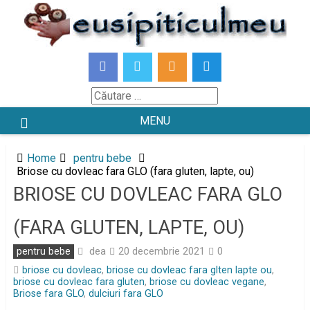
Skip
to
content
Căutare
MENU
Home
pentru bebe
Briose cu dovleac fara GLO (fara gluten, lapte, ou)
BRIOSE CU DOVLEAC FARA GLO
(FARA GLUTEN, LAPTE, OU)
dea
pentru bebe
20 decembrie 2021
0
briose cu dovleac
,
briose cu dovleac fara glten lapte ou
,
briose cu dovleac fara gluten
,
briose cu dovleac vegane
,
Briose fara GLO
,
dulciuri fara GLO