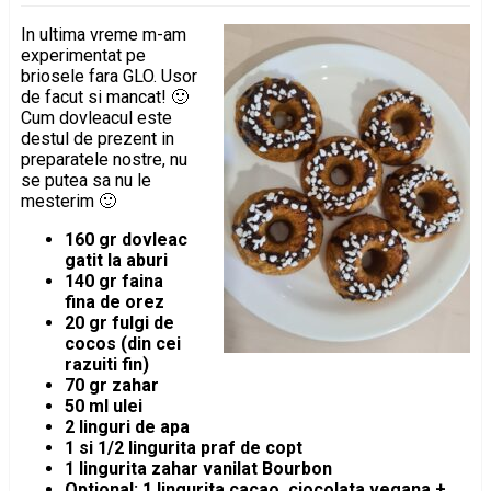
In ultima vreme m-am
experimentat pe
briosele fara GLO. Usor
de facut si mancat! 🙂
Cum dovleacul este
destul de prezent in
preparatele nostre, nu
se putea sa nu le
mesterim 🙂
160 gr dovleac
gatit la aburi
140 gr faina
fina de orez
20 gr fulgi de
cocos (din cei
razuiti fin)
70 gr zahar
50 ml ulei
2 linguri de apa
1 si 1/2 lingurita praf de copt
1 lingurita zahar vanilat Bourbon
Optional: 1 lingurita cacao, ciocolata vegana +