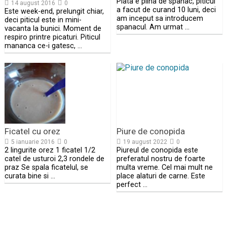
Piata e plina de spanac, piticul
14 august 2016
0
a facut de curand 10 luni, deci
Este week-end, prelungit chiar,
am inceput sa introducem
deci piticul este in mini-
spanacul. Am urmat …
vacanta la bunici. Moment de
respiro printre picaturi. Piticul
mananca ce-i gatesc, …
Ficatel cu orez
Piure de conopida
5 ianuarie 2016
0
19 august 2022
0
2 lingurite orez 1 ficatel 1/2
Piureul de conopida este
catel de usturoi 2,3 rondele de
preferatul nostru de foarte
praz Se spala ficatelul, se
multa vreme. Cel mai mult ne
curata bine si …
place alaturi de carne. Este
perfect …