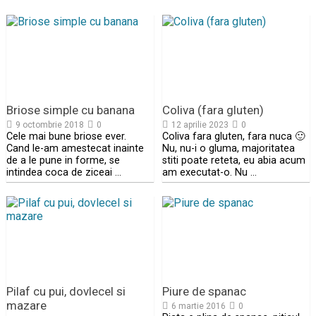
Briose simple cu banana
Coliva (fara gluten)
9 octombrie 2018
0
12 aprilie 2023
0
Cele mai bune briose ever.
Coliva fara gluten, fara nuca 🙂
Cand le-am amestecat inainte
Nu, nu-i o gluma, majoritatea
de a le pune in forme, se
stiti poate reteta, eu abia acum
intindea coca de ziceai …
am executat-o. Nu …
Pilaf cu pui, dovlecel si
Piure de spanac
mazare
6 martie 2016
0