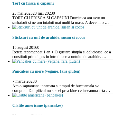
Tort cu frisca si capsuni
23 mai 2023
23 mai 2023
0
TORT CU FRISCA SI CAPSUNI Duminica am avut un
sarbatorit si ne-am intalnit mai multi la masa. A devenit o …
Sticksuri cu unt de arahide, susan si cocos
15 august 2016
0
Reteta recomandat 1 an + O gustare simpla si delicioasa, ce a
constituit primul pas in introducerea untului de arahide. …
Pancakes cu mere (vegane, fara gluten)
7 martie 2023
0
Am o saptamana incarcata si timpul de bucatareala s-a
compriat. Dar piticul nu stie el prea bine ce inseamna asta …
Clatite americane (pancakes)