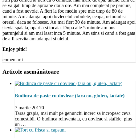
se va gati timp de aproape doua ore. Am mai completat pe parcurs,
cand a fost nevoie. A fiert la foc mediu spre mic timp de 80 de
minute. Am adaugat apoi dovlecelul cubulete, ceapa, ustuoiul si
orezul, daca se folosesc. Au mai fiert 30 de minute. Am adaugat apoi
stevia spalata, oparita si tocata. Dupa alte 5 minute am pus
patrunjelul si am mai lasat inca 5 minute. Am stins si cand a fost gata
de a fi servita am adaugat si uleiul.
Enjoy pitic!
comentarii
Articole asemănătoare
Budinca de paste cu dovleac (fara ou, gluten, lactate)
7 martie 2017
0
Taras grapis, mai mult pe genunchi incerc sa incropesc ceva
comestibil. O budinca reinventata, cu dovleac si stafide, plus
un …