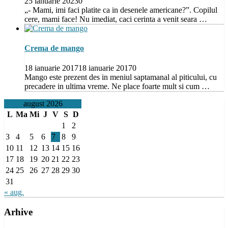
25 ianuarie 2023
0
„- Mami, imi faci platite ca in desenele americane?”. Copilul
cere, mami face! Nu imediat, caci cerinta a venit seara …
Crema de mango
18 ianuarie 2017
18 ianuarie 2017
0
Mango este prezent des in meniul saptamanal al piticului, cu
precadere in ultima vreme. Ne place foarte mult si cum …
august 2026
L
Ma
Mi
J
V
S
D
1
2
3
4
5
6
7
8
9
10
11
12
13
14
15
16
17
18
19
20
21
22
23
24
25
26
27
28
29
30
31
« aug.
Arhive