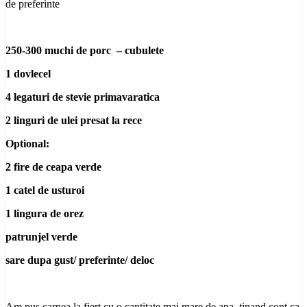
de preferinte
250-300 muchi de porc – cubulete
1 dovlecel
4 legaturi de stevie primavaratica
2 linguri de ulei presat la rece
Optional:
2 fire de ceapa verde
1 catel de usturoi
1 lingura de orez
patrunjel verde
sare dupa gust/ preferinte/ deloc
Am pus carnea la fiert cu o cantitate mai mare de apa, tinand cont ca