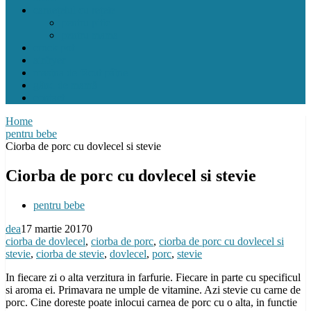
carnețelul cu rețete
pentru pitic
pentru mama
crock pot
airfryer
mașina de făcut pâine
gând de mamă
contact
Home
pentru bebe
Ciorba de porc cu dovlecel si stevie
Ciorba de porc cu dovlecel si stevie
pentru bebe
dea
17 martie 2017
0
ciorba de dovlecel
,
ciorba de porc
,
ciorba de porc cu dovlecel si
stevie
,
ciorba de stevie
,
dovlecel
,
porc
,
stevie
In fiecare zi o alta verzitura in farfurie. Fiecare in parte cu specificul
si aroma ei. Primavara ne umple de vitamine. Azi stevie cu carne de
porc. Cine doreste poate inlocui carnea de porc cu o alta, in functie