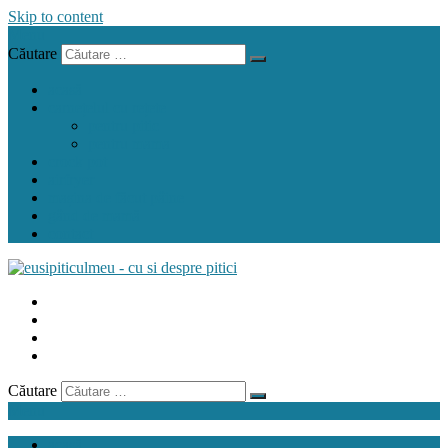
Skip to content
Menu
Căutare
acasă
carnețelul cu rețete
pentru pitic
pentru mama
crock pot
airfryer
mașina de făcut pâine
gând de mamă
contact
Căutare
Menu
acasă