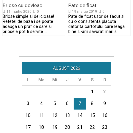
Briose cu dovleac
Pate de ficat
11 martie 2020
0
19 martie 2019
0
Briose simple si delicioase!
Pate de ficat usor de facut si
Retetei de baza i se poate
cu o consistenta placuta
adauga un praf de sare si
datorita cartofului care leaga
briosele pot fi servite …
bine. L-am savurat mari si …
AUGUST 2026
L
Ma
Mi
J
V
S
D
1
2
3
4
5
6
7
8
9
10
11
12
13
14
15
16
17
18
19
20
21
22
23