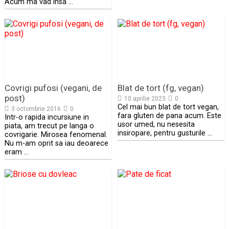
Acum ma vad insa …
Covrigi pufosi (vegani, de
Blat de tort (fg, vegan)
post)
10 aprilie 2023
0
Cel mai bun blat de tort vegan,
3 octombrie 2016
0
fara gluten de pana acum. Este
Intr-o rapida incursiune in
usor umed, nu nesesita
piata, am trecut pe langa o
insiropare, pentru gusturile …
covrigarie. Mirosea fenomenal.
Nu m-am oprit sa iau deoarece
eram …