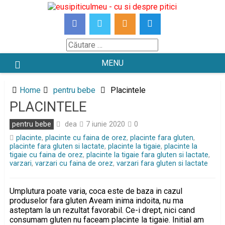
Skip
to
content
Căutare
MENU
Home
pentru bebe
Placintele
PLACINTELE
dea
pentru bebe
7 iunie 2020
0
placinte
,
placinte cu faina de orez
,
placinte fara gluten
,
placinte fara gluten si lactate
,
placinte la tigaie
,
placinte la
tigaie cu faina de orez
,
placinte la tigaie fara gluten si lactate
,
varzari
,
varzari cu faina de orez
,
varzari fara gluten si lactate
Umplutura poate varia, coca este de baza in cazul
produselor fara gluten Aveam inima indoita, nu ma
asteptam la un rezultat favorabil. Ce-i drept, nici cand
consumam gluten nu faceam placinte la tigaie. Initial am