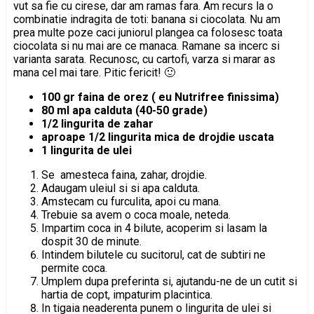
vut sa fie cu cirese, dar am ramas fara. Am recurs la o
combinatie indragita de toti: banana si ciocolata. Nu am
prea multe poze caci juniorul plangea ca folosesc toata
ciocolata si nu mai are ce manaca. Ramane sa incerc si
varianta sarata. Recunosc, cu cartofi, varza si marar as
mana cel mai tare. Pitic fericit! 🙂
100 gr faina de orez ( eu Nutrifree finissima)
80 ml apa calduta (40-50 grade)
1/2 lingurita de zahar
aproape 1/2 lingurita mica de drojdie uscata
1 lingurita de ulei
Se amesteca faina, zahar, drojdie.
Adaugam uleiul si si apa calduta.
Amstecam cu furculita, apoi cu mana.
Trebuie sa avem o coca moale, neteda.
Impartim coca in 4 bilute, acoperim si lasam la
dospit 30 de minute.
Intindem bilutele cu sucitorul, cat de subtiri ne
permite coca.
Umplem dupa preferinta si, ajutandu-ne de un cutit si
hartia de copt, impaturim placintica.
In tigaia neaderenta punem o lingurita de ulei si