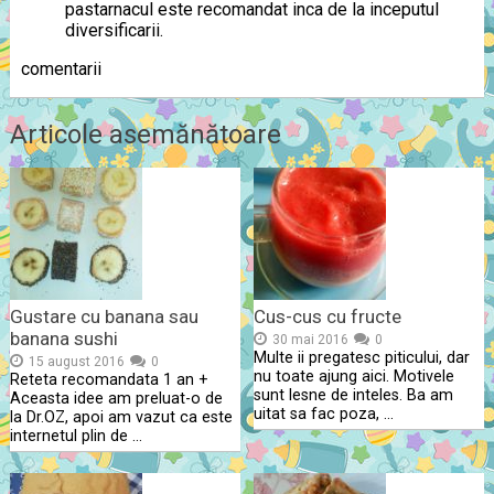
pastarnacul este recomandat inca de la inceputul
diversificarii.
comentarii
Articole asemănătoare
Gustare cu banana sau
Cus-cus cu fructe
banana sushi
30 mai 2016
0
Multe ii pregatesc piticului, dar
15 august 2016
0
nu toate ajung aici. Motivele
Reteta recomandata 1 an +
sunt lesne de inteles. Ba am
Aceasta idee am preluat-o de
uitat sa fac poza, …
la Dr.OZ, apoi am vazut ca este
internetul plin de …