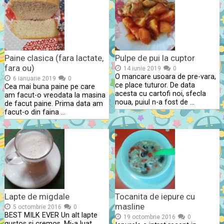
Paine clasica (fara lactate,
Pulpe de pui la cuptor
fara ou)
14 iunie 2019
0
O mancare usoara de pre-vara,
6 ianuarie 2019
0
ce place tuturor. De data
Cea mai buna paine pe care
acesta cu cartofi noi, sfecla
am facut-o vreodata la masina
noua, puiul n-a fost de …
de facut paine. Prima data am
facut-o din faina …
Lapte de migdale
Tocanita de iepure cu
masline
5 octombrie 2016
0
BEST MILK EVER Un alt lapte
19 octombrie 2016
0
gustos si cremos. Mi-a luat