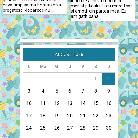
Iepurele a intrat recent in
ceva timp sa ma hotarasc sa-l
meniul piticului si cu mare fast
pregatesc, deoarece nu …
si emotii din partea mea. Eu
am gatit pana …
AUGUST 2026
L
Ma
Mi
J
V
S
D
1
2
3
4
5
6
7
8
9
10
11
12
13
14
15
16
17
18
19
20
21
22
23
24
25
26
27
28
29
30