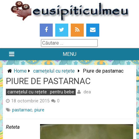
Skip
to
content
Căutare
MENU
Home
carnețelul cu rețete
Piure de pastarnac
PIURE DE PASTARNAC
dea
carnețelul cu rețete
pentru bebe
18 octombrie 2015
0
pastarnac
,
piure
Reteta