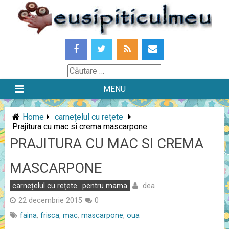
Skip
to
content
Căutare
MENU
Home
carnețelul cu rețete
Prajitura cu mac si crema mascarpone
PRAJITURA CU MAC SI CREMA
MASCARPONE
dea
carnețelul cu rețete
pentru mama
22 decembrie 2015
0
faina
,
frisca
,
mac
,
mascarpone
,
oua