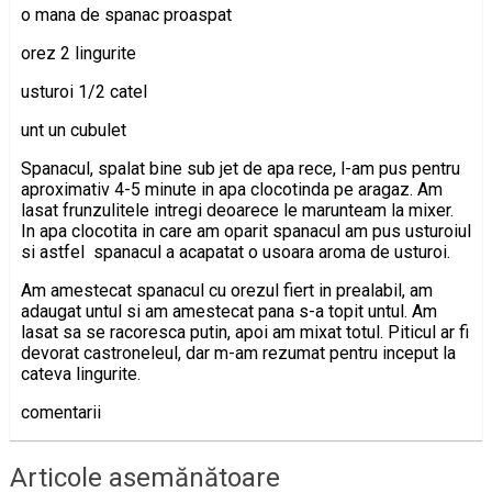
o mana de spanac proaspat
orez 2 lingurite
usturoi 1/2 catel
unt un cubulet
Spanacul, spalat bine sub jet de apa rece, l-am pus pentru
aproximativ 4-5 minute in apa clocotinda pe aragaz. Am
lasat frunzulitele intregi deoarece le marunteam la mixer.
In apa clocotita in care am oparit spanacul am pus usturoiul
si astfel spanacul a acapatat o usoara aroma de usturoi.
Am amestecat spanacul cu orezul fiert in prealabil, am
adaugat untul si am amestecat pana s-a topit untul. Am
lasat sa se racoresca putin, apoi am mixat totul. Piticul ar fi
devorat castroneleul, dar m-am rezumat pentru inceput la
cateva lingurite.
comentarii
Articole asemănătoare