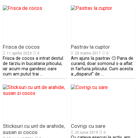
Frisca de cocos
Pastrav la cuptor
11 aprilie 2023
0
20 martie 2017
0
Frisca de cocos a intrat destul
Am ajuns la pastrav 🙂 Pana de
de tarziu in bucataria piticului,
curand, doar somonul s-a aflat
iar acum ma gandesc oare
in farfuria piticului. Cum acesta
cum am putut trai …
a „disparut” de …
Sticksuri cu unt de arahide,
Covrigi cu sare
susan si cocos
20 iunie 2019
0
Cu cateva esecuri la activ, am