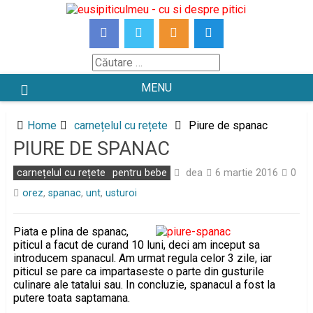
Skip
to
content
Căutare
MENU
Home
carnețelul cu rețete
Piure de spanac
PIURE DE SPANAC
dea
carnețelul cu rețete
pentru bebe
6 martie 2016
0
orez
,
spanac
,
unt
,
usturoi
Piata e plina de spanac,
piticul a facut de curand 10 luni, deci am inceput sa
introducem spanacul. Am urmat regula celor 3 zile, iar
piticul se pare ca impartaseste o parte din gusturile
culinare ale tatalui sau. In concluzie, spanacul a fost la
putere toata saptamana.