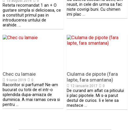
15 august 2016
0
reusit, in cele din urma sa fac
Reteta recomandat 1 an + O
niste covrigi buni. Cu chimen
gustare simpla si delicioasa, ce
imi plac …
a constituit primul pas in
introducerea untului de
arahide. …
Chec cu lamaie
Ciulama de pipote (fara
lapte, fara smantana)
9 iunie 2019
0
Racoritor si parfumat! Ne-am
12 ianuarie 2017
0
bucurat cu totii de el intr-o
De curand am aflat ca piticului
splendida dupa-amiaza de
ii plac pipotele. Mi s-a parut
duminica. A mai ramas ceva si
destul de curios. Ii e lene sa
pentru …
mestece …