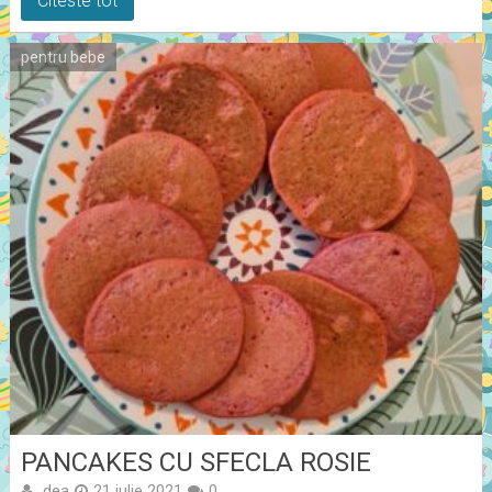
Citeste tot
pentru bebe
PANCAKES CU SFECLA ROSIE
dea
21 iulie 2021
0