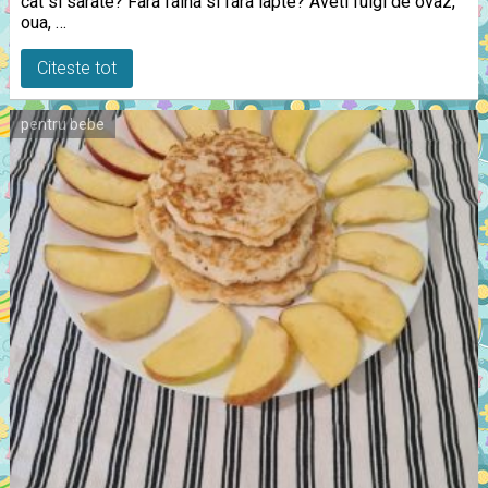
cat si sarate? Fara faina si fara lapte? Aveti fulgi de ovaz,
oua, …
Citeste tot
pentru bebe