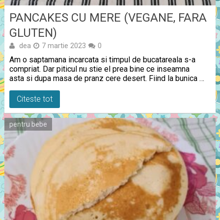
PANCAKES CU MERE (VEGANE, FARA
GLUTEN)
dea
7 martie 2023
0
Am o saptamana incarcata si timpul de bucatareala s-a
compriat. Dar piticul nu stie el prea bine ce inseamna
asta si dupa masa de pranz cere desert. Fiind la bunica …
Citeste tot
pentru bebe