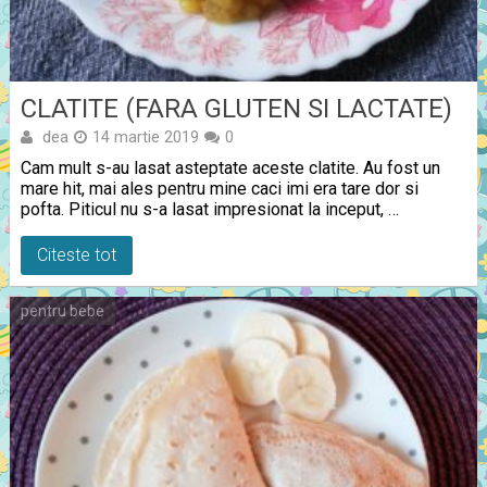
CLATITE (FARA GLUTEN SI LACTATE)
dea
14 martie 2019
0
Cam mult s-au lasat asteptate aceste clatite. Au fost un
mare hit, mai ales pentru mine caci imi era tare dor si
pofta. Piticul nu s-a lasat impresionat la inceput, …
Citeste tot
pentru bebe