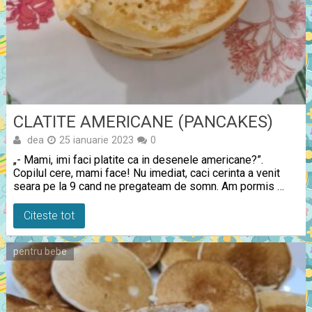
CLATITE AMERICANE (PANCAKES)
dea
25 ianuarie 2023
0
„- Mami, imi faci platite ca in desenele americane?”.
Copilul cere, mami face! Nu imediat, caci cerinta a venit
seara pe la 9 cand ne pregateam de somn. Am pormis …
Citeste tot
pentru bebe