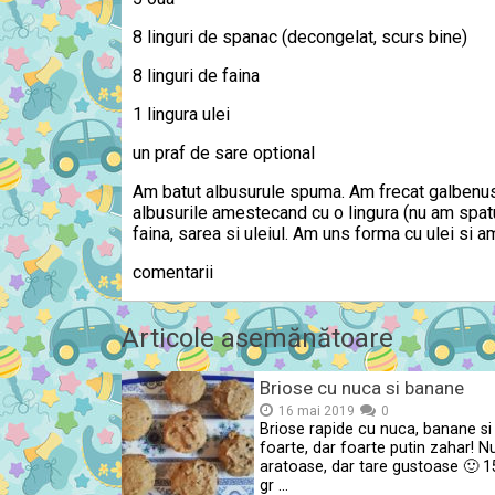
8 linguri de spanac (decongelat, scurs bine)
8 linguri de faina
1 lingura ulei
un praf de sare optional
Am batut albusurule spuma. Am frecat galbenus
albusurile amestecand cu o lingura (nu am spatul
faina, sarea si uleiul. Am uns forma cu ulei si a
comentarii
Articole asemănătoare
Briose cu nuca si banane
16 mai 2019
0
Briose rapide cu nuca, banane si
foarte, dar foarte putin zahar! N
aratoase, dar tare gustoase 🙂 1
gr …