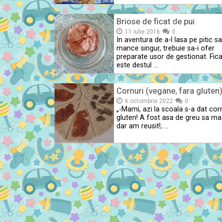
Briose de ficat de pui
11 iulie 2016
0
In aventura de a-l lasa pe pitic sa
mance singur, trebuie sa-i ofer
preparate usor de gestionat. Fica
este destul …
Cornuri (vegane, fara gluten
6 octombrie 2022
0
„-Mami, azi la scoala s-a dat cor
gluten! A fost asa de greu sa ma 
dar am reusit!; …