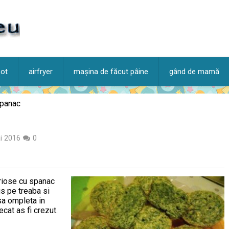
pot
airfryer
mașina de făcut pâine
gând de mamă
spanac
i 2016
0
briose cu spanac
s pe treaba si
sa ompleta in
ecat as fi crezut.