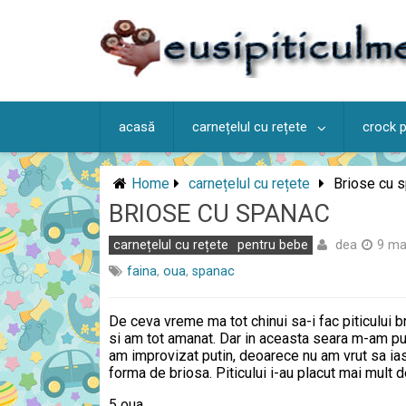
Skip
to
content
acasă
carnețelul cu rețete
crock 
Home
carnețelul cu rețete
Briose cu 
BRIOSE CU SPANAC
dea
carnețelul cu rețete
pentru bebe
9 ma
faina
,
oua
,
spanac
De ceva vreme ma tot chinui sa-i fac piticului 
si am tot amanat. Dar in aceasta seara m-am pu
am improvizat putin, deoarece nu am vrut sa ia
forma de briosa. Piticului i-au placut mai mult d
5 oua