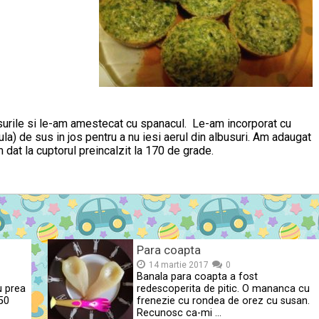
urile si le-am amestecat cu spanacul. Le-am incorporat cu
a) de sus in jos pentru a nu iesi aerul din albusuri. Am adaugat
m dat la cuptorul preincalzit la 170 de grade.
Para coapta
14 martie 2017
0
Banala para coapta a fost
u prea
redescoperita de pitic. O mananca cu
50
frenezie cu rondea de orez cu susan.
Recunosc ca-mi …