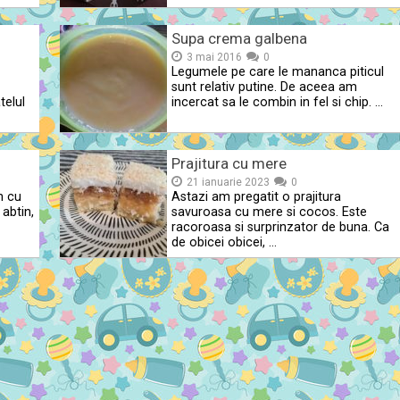
Supa crema galbena
3 mai 2016
0
Legumele pe care le mananca piticul
sunt relativ putine. De aceea am
telul
incercat sa le combin in fel si chip. …
)
Prajitura cu mere
21 ianuarie 2023
0
n cu
Astazi am pregatit o prajitura
abtin,
savuroasa cu mere si cocos. Este
racoroasa si surprinzator de buna. Ca
de obicei obicei, …