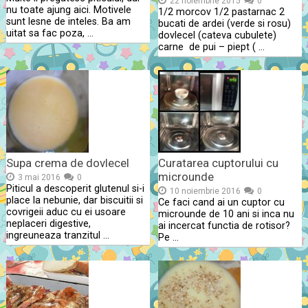
22 noiembrie 2015
0
nu toate ajung aici. Motivele
1/2 morcov 1/2 pastarnac 2
sunt lesne de inteles. Ba am
bucati de ardei (verde si rosu)
uitat sa fac poza, …
dovlecel (cateva cubulete)
carne de pui – piept ( …
Supa crema de dovlecel
Curatarea cuptorului cu
microunde
3 mai 2016
0
Piticul a descoperit glutenul si-i
10 noiembrie 2016
0
place la nebunie, dar biscuitii si
Ce faci cand ai un cuptor cu
covrigeii aduc cu ei usoare
microunde de 10 ani si inca nu
neplaceri digestive,
ai incercat functia de rotisor?
ingreuneaza tranzitul …
Pe …