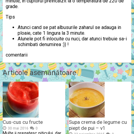
minute, in cuptorul preincalzit la o temperatura de 220 de
grade.
Tips
Atunci cand se pat albusurile zaharul se adauga in
ploaie, cate 1 lingura la 3 minute.
Alunele pot fi inlocuite cu nuci, dar atunci trebuie sa-i
schimbati denumirea :)) !
comentarii
Articole asemănătoare
Cus-cus cu fructe
Supa crema de legume cu
piept de pui – v1
30 mai 2016
0
Multe ii pregatesc piticului, dar