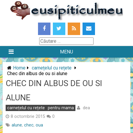
Skip
to
content
Căutare
MENU
Home
carnețelul cu rețete
Chec din albus de ou si alune
CHEC DIN ALBUS DE OU SI
ALUNE
dea
carnețelul cu rețete
pentru mama
8 octombrie 2015
0
alune
,
chec
,
oua