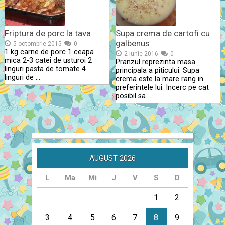
Friptura de porc la tava
Supa crema de cartofi cu
galbenus
5 octombrie 2015
0
1 kg carne de porc 1 ceapa
2 iunie 2016
0
mica 2-3 catei de usturoi 2
Pranzul reprezinta masa
linguri pasta de tomate 4
principala a piticului. Supa
linguri de …
crema este la mare rang in
preferintele lui. Incerc pe cat
posibil sa …
AUGUST 2026
L
Ma
Mi
J
V
S
D
1
2
3
4
5
6
7
8
9